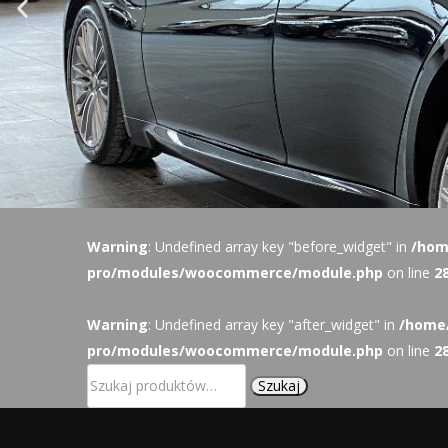
Warning
: Undefined array key "before_widget" in
/hom
pro/modules/woocommerce/module.php
on line
2
Warning
: Undefined array key "after_widget" in
/home/
pro/modules/woocommerce/module.php
on line
2
Szukaj