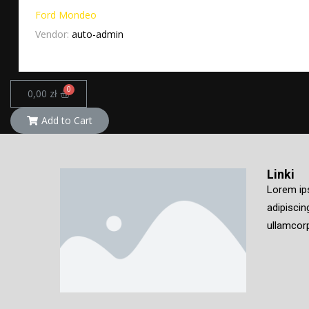
Ford Mondeo
Vendor:
auto-admin
0,00
zł
Add to Cart
Linki
Lorem ip
adipiscing
ullamcorp